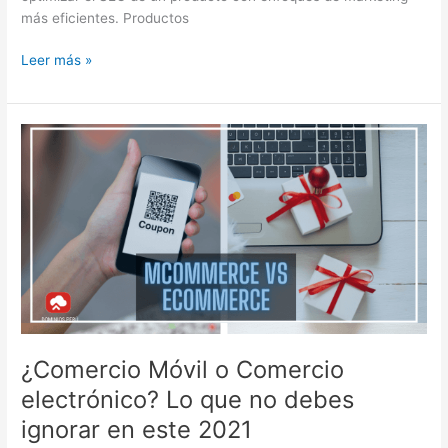
más eficientes. Productos
Leer más »
¿Comercio
Móvil
o
Comercio
electrónico?
Lo
que
no
debes
ignorar
en
¿Comercio Móvil o Comercio
este
electrónico? Lo que no debes
2021
ignorar en este 2021