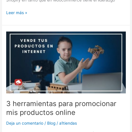
Shopify en tanto que en Woocommerce tiene el liderazgo
Leer más »
3
herramientas
para
promocionar
mis
productos
online
3 herramientas para promocionar
mis productos online
Deja un comentario
/
Blog
/
a1tiendas