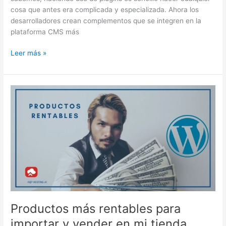
cosa que antes era complicada y especializada. Ahora los
desarrolladores crean complementos que se integren en la
plataforma CMS más
Leer más »
Productos
más
rentables
para
importar
y
vender
en
mi
tienda
online
Productos más rentables para
importar y vender en mi tienda