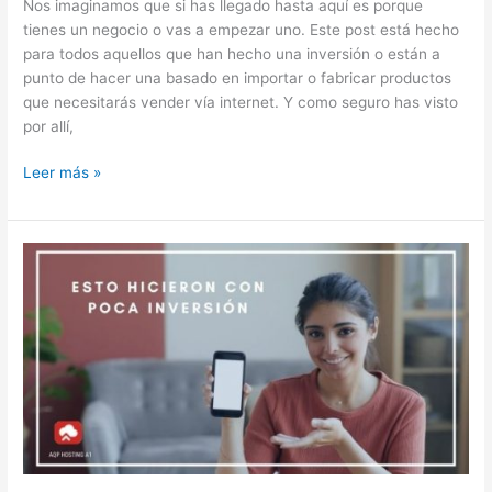
Nos imaginamos que si has llegado hasta aquí es porque
tienes un negocio o vas a empezar uno. Este post está hecho
para todos aquellos que han hecho una inversión o están a
punto de hacer una basado en importar o fabricar productos
que necesitarás vender vía internet. Y como seguro has visto
por allí,
Leer más »
Cómo
crear
una
tienda
online
con
poca
inversión