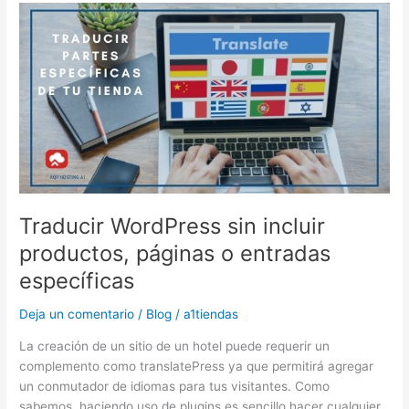
Traducir
WordPress
sin
incluir
productos,
páginas
o
entradas
específicas
Traducir WordPress sin incluir
productos, páginas o entradas
específicas
Deja un comentario
/
Blog
/
a1tiendas
La creación de un sitio de un hotel puede requerir un
complemento como translatePress ya que permitirá agregar
un conmutador de idiomas para tus visitantes. Como
sabemos, haciendo uso de plugins es sencillo hacer cualquier