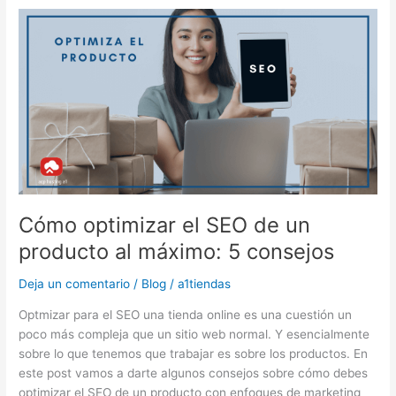
Cómo
optimizar
el
SEO
de
un
producto
al
máximo:
5
consejos
Cómo optimizar el SEO de un
producto al máximo: 5 consejos
Deja un comentario
/
Blog
/
a1tiendas
Optmizar para el SEO una tienda online es una cuestión un
poco más compleja que un sitio web normal. Y esencialmente
sobre lo que tenemos que trabajar es sobre los productos. En
este post vamos a darte algunos consejos sobre cómo debes
optimizar el SEO de un producto con enfoques de marketing