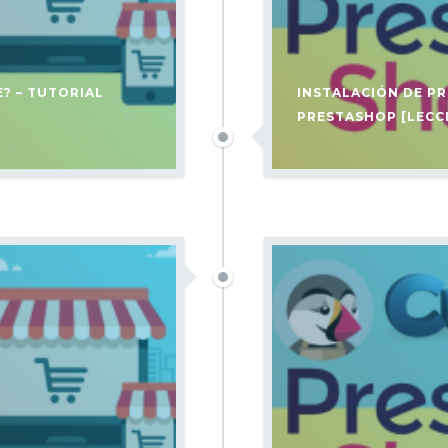
E? – TUTORIAL
INSTALACIÓN DE P
PRESTASHOP [LECC