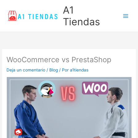
Ir
Main
A1
al
Men
contenido
Tiendas
WooCommerce vs PrestaShop
Deja un comentario
/
Blog
/ Por
a1tiendas