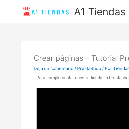
Ir
A1 Tiendas
al
contenido
Crear páginas – Tutorial P
Deja un comentario
/
PrestaShop
/ Por
Tienda
Para complementar nuestra tienda en Prestasho