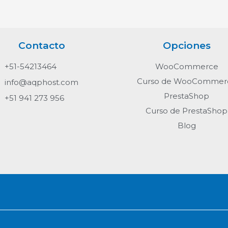
Contacto
Opciones
+51-54213464
WooCommerce
Curso de WooCommer
info@aqphost.com
PrestaShop
+51 941 273 956
Curso de PrestaShop
Blog