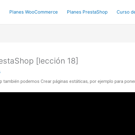
Planes WooCommerce
Planes PrestaShop
Curso 
restaShop [lección 18]
s
p también podemos Crear páginas estáticas, por ejemplo para pon